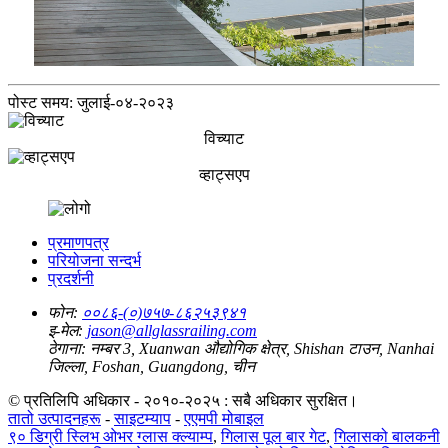
पोस्ट समय: जुलाई-०४-२०२३
विच्याट
व्हाट्सएप
प्रमाणपत्र
परियोजना सन्दर्भ
प्रदर्शनी
फोन:
००८६-(०)७५७-८६२५३९४१
इ-मेल:
jason@allglassrailing.com
ठेगाना:
नम्बर 3, Xuanwan औद्योगिक क्षेत्र, Shishan टाउन, Nanhai
जिल्ला, Foshan, Guangdong, चीन
© प्रतिलिपि अधिकार - २०१०-२०२५ : सबै अधिकार सुरक्षित।
तातो उत्पादनहरू
-
साइटम्याप
-
एएमपी मोबाइल
९० डिग्री स्लिभ ओभर ग्लास क्ल्याम्प
,
गिलास पूल बार गेट
,
गिलासको बालकनी