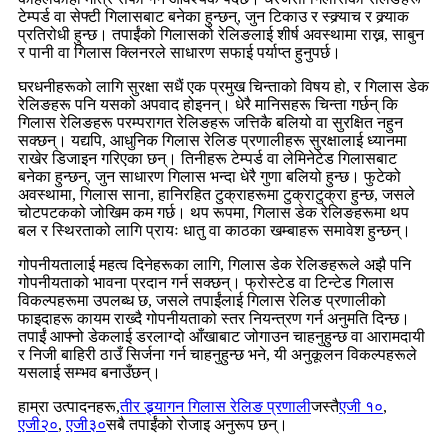
टेम्पर्ड वा सेफ्टी गिलासबाट बनेका हुन्छन्, जुन टिकाउ र स्क्र्याच र क्र्याक
प्रतिरोधी हुन्छ। तपाईंको गिलासको रेलिङलाई शीर्ष अवस्थामा राख्न, साबुन
र पानी वा गिलास क्लिनरले साधारण सफाई पर्याप्त हुनुपर्छ।
घरधनीहरूको लागि सुरक्षा सधैं एक प्रमुख चिन्ताको विषय हो, र गिलास डेक
रेलिङहरू पनि यसको अपवाद होइनन्। धेरै मानिसहरू चिन्ता गर्छन् कि
गिलास रेलिङहरू परम्परागत रेलिङहरू जत्तिकै बलियो वा सुरक्षित नहुन
सक्छन्। यद्यपि, आधुनिक गिलास रेलिङ प्रणालीहरू सुरक्षालाई ध्यानमा
राखेर डिजाइन गरिएका छन्। तिनीहरू टेम्पर्ड वा लेमिनेटेड गिलासबाट
बनेका हुन्छन्, जुन साधारण गिलास भन्दा धेरै गुणा बलियो हुन्छ। फुटेको
अवस्थामा, गिलास साना, हानिरहित टुक्राहरूमा टुक्राटुक्रा हुन्छ, जसले
चोटपटकको जोखिम कम गर्छ। थप रूपमा, गिलास डेक रेलिङहरूमा थप
बल र स्थिरताको लागि प्रायः धातु वा काठका खम्बाहरू समावेश हुन्छन्।
गोपनीयतालाई महत्व दिनेहरूका लागि, गिलास डेक रेलिङहरूले अझै पनि
गोपनीयताको भावना प्रदान गर्न सक्छन्। फ्रोस्टेड वा टिन्टेड गिलास
विकल्पहरूमा उपलब्ध छ, जसले तपाईंलाई गिलास रेलिङ प्रणालीको
फाइदाहरू कायम राख्दै गोपनीयताको स्तर नियन्त्रण गर्न अनुमति दिन्छ।
तपाईं आफ्नो डेकलाई डरलाग्दो आँखाबाट जोगाउन चाहनुहुन्छ वा आरामदायी
र निजी बाहिरी ठाउँ सिर्जना गर्न चाहनुहुन्छ भने, यी अनुकूलन विकल्पहरूले
यसलाई सम्भव बनाउँछन्।
हाम्रा उत्पादनहरू,
तीर ड्र्यागन गिलास रेलिङ प्रणाली
जस्तै
एजी १०
,
एजी२०
,
एजी३०
सबै तपाईंको रोजाइ अनुरूप छन्।