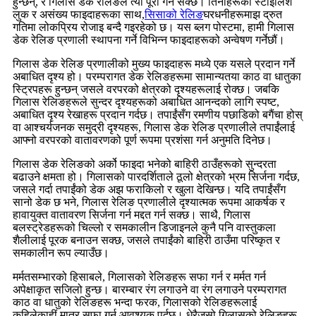
हुन्छन्, र गिलास डेक रेलिङले त्यो पूरा गर्न सक्छ। तिनीहरूको स्टाइलिश
लुक र असंख्य फाइदाहरूका साथ,
सिसाको रेलिङ
घरधनीहरूमाझ द्रुत
गतिमा लोकप्रिय रोजाइ बन्दै गइरहेको छ। यस ब्लग पोस्टमा, हामी गिलास
डेक रेलिङ प्रणाली स्थापना गर्ने विभिन्न फाइदाहरूको अन्वेषण गर्नेछौं।
गिलास डेक रेलिङ प्रणालीको मुख्य फाइदाहरू मध्ये एक यसले प्रदान गर्ने
अबाधित दृश्य हो। परम्परागत डेक रेलिङहरूमा सामान्यतया काठ वा धातुका
स्ट्रिपहरू हुन्छन् जसले वरपरको क्षेत्रको दृश्यहरूलाई रोक्छ। जबकि
गिलास रेलिङहरूले सुन्दर दृश्यहरूको अबाधित आनन्दको लागि स्पष्ट,
अबाधित दृश्य रेखाहरू प्रदान गर्दछ। तपाईंसँग रमणीय पछाडिको बगैंचा होस्
वा आश्चर्यजनक समुद्री दृश्यहरू, गिलास डेक रेलिङ प्रणालीले तपाईंलाई
आफ्नो वरपरको वातावरणको पूर्ण रूपमा प्रशंसा गर्न अनुमति दिनेछ।
गिलास डेक रेलिङको अर्को फाइदा भनेको बाहिरी ठाउँहरूको सुन्दरता
बढाउने क्षमता हो। गिलासको पारदर्शिताले ठूलो क्षेत्रको भ्रम सिर्जना गर्दछ,
जसले गर्दा तपाईंको डेक अझ फराकिलो र खुला देखिन्छ। यदि तपाईंसँग
सानो डेक छ भने, गिलास रेलिङ प्रणालीले दृश्यात्मक रूपमा आकर्षक र
हावायुक्त वातावरण सिर्जना गर्न मद्दत गर्न सक्छ। साथै, गिलास
बलस्ट्रेडहरूको चिल्लो र समकालीन डिजाइनले कुनै पनि वास्तुकला
शैलीलाई पूरक बनाउन सक्छ, जसले तपाईंको बाहिरी ठाउँमा परिष्कृत र
समकालीन रूप ल्याउँछ।
मर्मतसम्भारको हिसाबले, गिलासको रेलिङहरू सफा गर्न र मर्मत गर्न
अपेक्षाकृत सजिलो हुन्छ। बारम्बार रंग लगाउने वा रंग लगाउने परम्परागत
काठ वा धातुको रेलिङहरू भन्दा फरक, गिलासको रेलिङहरूलाई
कहिलेकाहीं मात्र सफा गर्न आवश्यक पर्दछ। धेरैजसो गिलासको रेलिङहरू