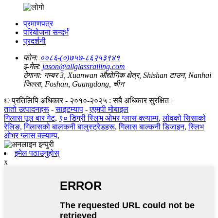
प्रमाणपत्र
परियोजना सन्दर्भ
प्रदर्शनी
फोन:
००८६-(०)७५७-८६२५३९४१
इ-मेल:
jason@allglassrailing.com
ठेगाना:
नम्बर 3, Xuanwan औद्योगिक क्षेत्र, Shishan टाउन, Nanhai
जिल्ला, Foshan, Guangdong, चीन
© प्रतिलिपि अधिकार - २०१०-२०२५ : सबै अधिकार सुरक्षित।
तातो उत्पादनहरू
-
साइटम्याप
-
एएमपी मोबाइल
गिलास पूल बार गेट
,
९० डिग्री स्लिभ ओभर ग्लास क्ल्याम्प
,
लोवको सिसाको
रेलिङ
,
गिलासको बालकनी बालुस्ट्रेडहरू
,
गिलास बाल्कनी डिजाइन
,
स्लिभ
ओभर ग्लास क्ल्याम्प
,
इमेल पठाउनुहोस्
x