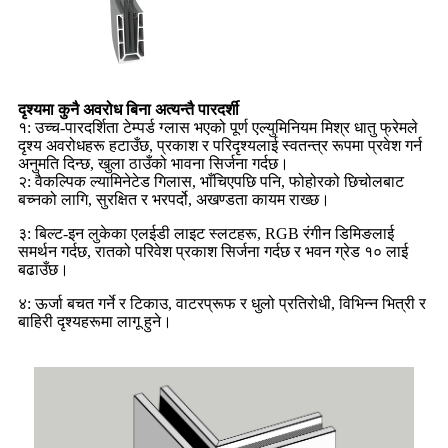
दृश्यमा कुनै अवरोध बिना अत्यन्तै पारदर्शी
१: उच्च-पारदर्शिता टेम्पर्ड ग्लास भएको पूर्ण एल्युमिनियम मिश्र धातु फ्रेमले
दृश्य अवरोधहरू हटाउँछ, प्रकाश र परिदृश्यलाई स्वतन्त्र रूपमा प्रवेश गर्न
अनुमति दिन्छ, खुला ठाउँको भावना सिर्जना गर्दछ।
२: वैकल्पिक ल्यामिनेटेड गिलास, भाँचिएपछि पनि, फोहोरको छिचोलबाट
बच्नको लागि, सुरक्षित र भरपर्दो, अखण्डता कायम राख्छ।
३: बिल्ट-इन लुकेका एलईडी लाइट स्लटहरू, RGB रंगीन डिमिङलाई
समर्थन गर्दछ, रातको परिवेश प्रकाश सिर्जना गर्दछ र भवन ग्रेड १० लाई
बढाउँछ।
४: ऊर्जा बचत गर्ने र टिकाउ, वाटरप्रूफ र धुलो प्रतिरोधी, विभिन्न भित्री र
बाहिरी दृश्यहरूमा लागू हुने।