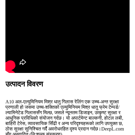
उत्पादन विवरण
A10 अल-एल्युमिनियम मिश्र धातु गिलास रेलिंग एक उच्च-अन्त सुरक्षा
प्रणाली हो जसमा उच्च-शक्तिको एल्युमिनियम मिश्र धातु फ्रेम टेम्पर्ड/
ल्यामिनेटेड गिलाससँग मिल्छ, जसले न्यूनतम डिजाइन, उत्कृष्ट सुरक्षा र
आधुनिक प्रविधिको संयोजन गर्दछ। यो अपार्टमेन्ट बाल्कनी, होटल लबी,
बाहिरी टेरेस, व्यावसायिक सिँढी र अन्य परिदृश्यहरूको लागि उपयुक्त छ,
ठोस सुरक्षा सुनिश्चित गर्दै अवरोधरहित दृश्य प्रदान गर्दछ।
DeepL.com
सँग अनुवादित (नि:शुल्क संस्करण)