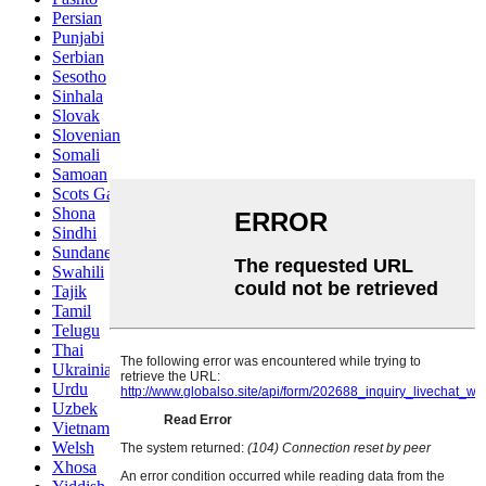
Persian
Punjabi
Serbian
Sesotho
Sinhala
Slovak
Slovenian
Somali
Samoan
Scots Gaelic
Shona
Sindhi
Sundanese
Swahili
Tajik
Tamil
Telugu
Thai
Ukrainian
Urdu
Uzbek
Vietnamese
Welsh
Xhosa