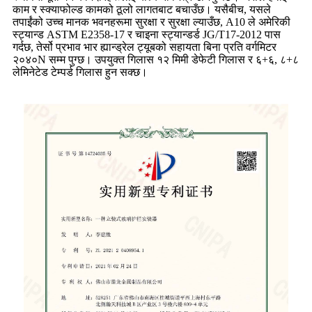
काम र स्क्याफोल्ड कामको ठूलो लागतबाट बचाउँछ। यसैबीच, यसले
तपाईंको उच्च मानक भवनहरूमा सुरक्षा र सुरक्षा ल्याउँछ, A10 ले अमेरिकी
स्ट्यान्ड ASTM E2358-17 र चाइना स्ट्यान्डर्ड JG/T17-2012 पास
गर्दछ, तेर्सो प्रभाव भार ह्यान्ड्रेल ट्यूबको सहायता बिना प्रति वर्गमिटर
२०४०N सम्म पुग्छ। उपयुक्त गिलास १२ मिमी डेफेटी गिलास र ६+६, ८+८
लेमिनेटेड टेम्पर्ड गिलास हुन सक्छ।