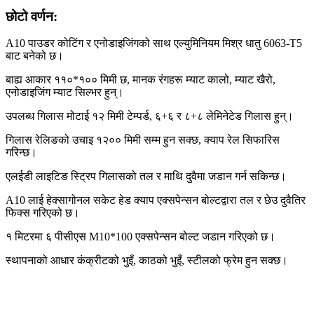
छोटो वर्णन:
A10 पाउडर कोटिंग र एनोडाइजिंगको साथ एल्युमिनियम मिश्र धातु 6063-T5
बाट बनेको छ।
बाह्य आकार ११०*१०० मिमी छ, मानक रंगहरू म्याट कालो, म्याट खैरो,
एनोडाइजिंग म्याट सिल्भर हुन्।
उपलब्ध गिलास मोटाई १२ मिमी टेम्पर्ड, ६+६ र ८+८ लेमिनेटेड गिलास हुन्।
गिलास रेलिङको उचाइ १२०० मिमी सम्म हुन सक्छ, क्याप रेल सिफारिस
गरिन्छ।
एलईडी लाइटिङ स्ट्रिप गिलासको तल र माथि दुवैमा जडान गर्न सकिन्छ।
A10 लाई हेक्सागोनल सकेट हेड क्याप एक्सपेन्सन बोल्टद्वारा तल र छेउ दुवैतिर
फिक्स गरिएको छ।
१ मिटरमा ६ पीसीएस M10*100 एक्सपेन्सन बोल्ट जडान गरिएको छ।
स्थापनाको आधार कंक्रीटको भुइँ, काठको भुइँ, स्टीलको फ्रेम हुन सक्छ।