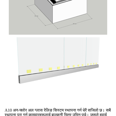
A10 अन-फ्लोर अल ग्लास रेलिङ सिस्टम स्थापना गर्न धेरै सजिलो छ। सबै
स्थापना पूरा गर्न कामदारहरूलाई बाल्कनी भित्र उभिनु पर्छ। जसले हवाई