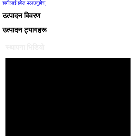
हामीलाई इमेल पठाउनुहोस्
उत्पादन विवरण
उत्पादन ट्यागहरू
स्थापना भिडियो