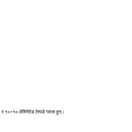
 १०+१० लेमिनेटेड टेम्पर्ड ग्लास हुन्।