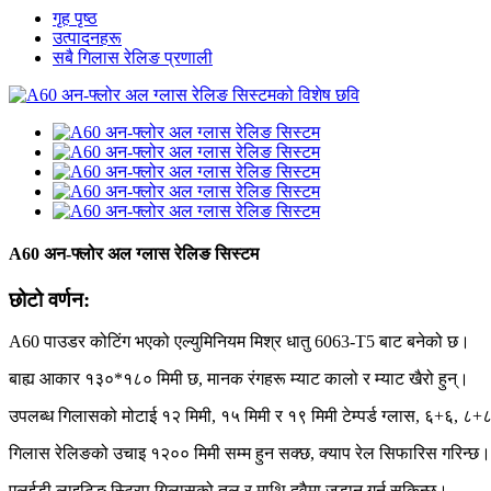
गृह पृष्ठ
उत्पादनहरू
सबै गिलास रेलिङ प्रणाली
A60 अन-फ्लोर अल ग्लास रेलिङ सिस्टम
छोटो वर्णन:
A60 पाउडर कोटिंग भएको एल्युमिनियम मिश्र धातु 6063-T5 बाट बनेको छ।
बाह्य आकार १३०*१८० मिमी छ, मानक रंगहरू म्याट कालो र म्याट खैरो हुन्।
उपलब्ध गिलासको मोटाई १२ मिमी, १५ मिमी र १९ मिमी टेम्पर्ड ग्लास, ६+६, ८+८ र
गिलास रेलिङको उचाइ १२०० मिमी सम्म हुन सक्छ, क्याप रेल सिफारिस गरिन्छ।
एलईडी लाइटिङ स्ट्रिप गिलासको तल र माथि दुवैमा जडान गर्न सकिन्छ।