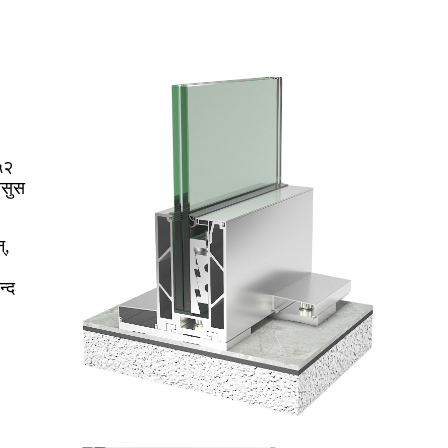
५२
हसुस
्,
न्द