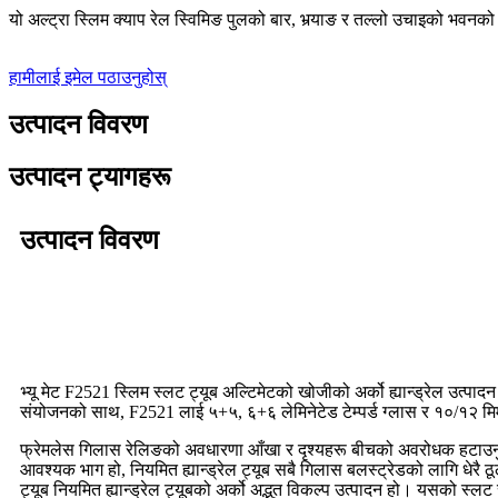
यो अल्ट्रा स्लिम क्याप रेल स्विमिङ पुलको बार, भर्‍याङ र तल्लो उचाइको भवनको
हामीलाई इमेल पठाउनुहोस्
उत्पादन विवरण
उत्पादन ट्यागहरू
उत्पादन विवरण
भ्यू मेट F2521 स्लिम स्लट ट्यूब अल्टिमेटको खोजीको अर्को ह्यान्ड्रेल उत
संयोजनको साथ, F2521 लाई ५+५, ६+६ लेमिनेटेड टेम्पर्ड ग्लास र १०/१२ मिमी 
फ्रेमलेस गिलास रेलिङको अवधारणा आँखा र दृश्यहरू बीचको अवरोधक हटाउनु हो
आवश्यक भाग हो, नियमित ह्यान्ड्रेल ट्यूब सबै गिलास बलस्ट्रेडको लागि धेरै ठ
ट्यूब नियमित ह्यान्ड्रेल ट्यूबको अर्को अद्भुत विकल्प उत्पादन हो। यसको