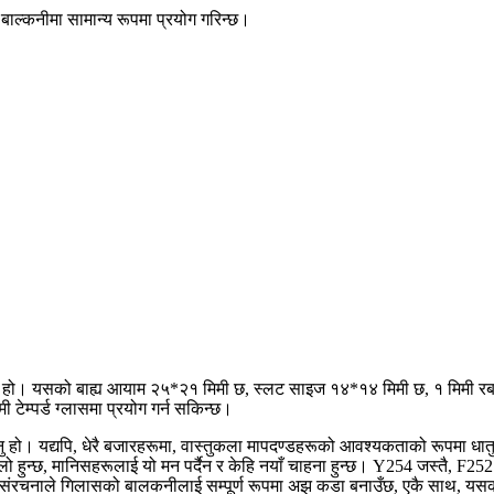
 बाल्कनीमा सामान्य रूपमा प्रयोग गरिन्छ।
्पादन हो। यसको बाह्य आयाम २५*२१ मिमी छ, स्लट साइज १४*१४ मिमी छ, १ मिमी रब
टेम्पर्ड ग्लासमा प्रयोग गर्न सकिन्छ।
। यद्यपि, धेरै बजारहरूमा, वास्तुकला मापदण्डहरूको आवश्यकताको रूपमा धातुको
ूलो हुन्छ, मानिसहरूलाई यो मन पर्दैन र केहि नयाँ चाहना हुन्छ। Y254 जस्तै, F25
 स्लट संरचनाले गिलासको बालकनीलाई सम्पूर्ण रूपमा अझ कडा बनाउँछ, एकै साथ, य