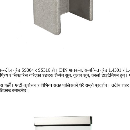
्टील ग्रेड SS304 र SS316 हो। DIN मानकमा, सम्बन्धित ग्रेड 1.4301 र 1.4
कप्रिय र सिफारिस गरिएका रङहरू शैम्पेन सुन, गुलाब सुन, कालो टाइटेनियम हुन्।
 गर्छौं। एन्टी-क्रोसन र विभिन्न सतह पालिसको धेरै राम्रो प्रदर्शन। तटीय शह
झ टिकाउ बनाउनेछ।